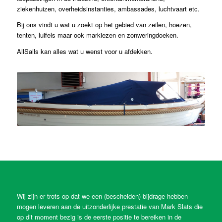
ziekenhuizen, overheidsinstanties, ambassades, luchtvaart etc.
Bij ons vindt u wat u zoekt op het gebied van zeilen, hoezen,
tenten, luifels maar ook markiezen en zonweringdoeken.
AllSails kan alles wat u wenst voor u afdekken.
Wij zijn er trots op dat we een (bescheiden) bijdrage hebben
mogen leveren aan de uitzonderlijke prestatie van Mark Slats die
op dit moment bezig is de eerste positie te bereiken in de