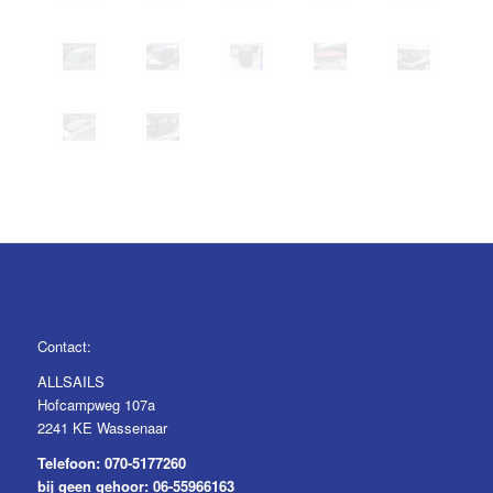
Contact
Contact:
ALLSAILS
Hofcampweg 107a
2241 KE Wassenaar
Telefoon:
070-5177260
bij geen gehoor:
06-55966163